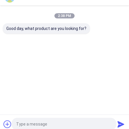
2:38 PM
12 mm de diamètre nominal câble en acier
pour ascenseur 9 brin
Good day, what product are you looking for?
Continuer
Produits Recommandés
Aperçu
Au sujet de nous
Contactez-nous
Plan du
Politique en matière de protection de
site
la vie privée
Qualité
Corde en acier pour ascenseur
Usine De Chine.Copyright ©
2026 Wuxi Universal Steel Rope Co., Ltd. All Rights Reserved.