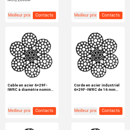
K7 avec 8 brins et force
mm pour le levage et le
de rupture élevée pour
levage industriels
équipement de levage
Meilleur prix
Contacts
Meilleur prix
Contacts
Cable en acier 6×29F-
Corde en acier industriel
IWRC à diamètre nominal
6×29F-IWRC de 16 mm
de 18 mm et résistance à
pour le levage et le levage
la traction de
1770N/mm2 pour une
utilisation industrielle
Meilleur prix
Contacts
Meilleur prix
Contacts