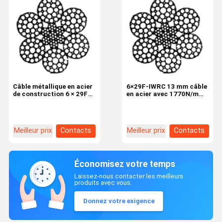
Câble métallique en acier
6×29F-IWRC 13 mm câble
de construction 6 × 29F-
en acier avec 1770N/mm2
IWRC de 14 mm de
résistance à la traction
diamètre nominal avec
pour le levage et le levage
une résistance à la
traction de 1 770 N/mm²
Meilleur prix
Contacts
Meilleur prix
Contacts
pour les applications
industrielles
Économisez votre temps
Laissez-nous contacter les meilleurs
produits avec vous.
Donnez votre exigence