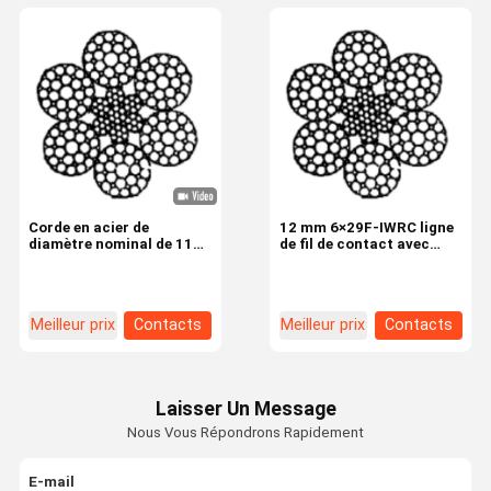
Corde en acier de
12 mm 6×29F-IWRC ligne
diamètre nominal de 11
de fil de contact avec
mm avec construction 6 ×
1770N/mm2 résistance à
29F-IWRC et résistance à
la traction pour
la traction de 1770N /
l'industrie de l'ascenseur
mm2 pour une utilisation
Meilleur prix
Contacts
Meilleur prix
Contacts
industrielle
Laisser Un Message
Nous Vous Répondrons Rapidement
E-mail