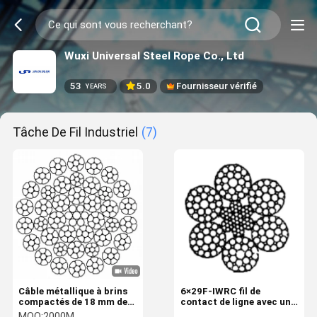
Wuxi Universal Steel Rope Co., Ltd
53
5.0
Fournisseur vérifié
YEARS
Tâche De Fil Industriel
(7)
Câble métallique à brins
6×29F-IWRC fil de
compactés de 18 mm de
contact de ligne avec un
diamètre nominal 35 W ×
diamètre nominal de 20
MOQ:
2000M