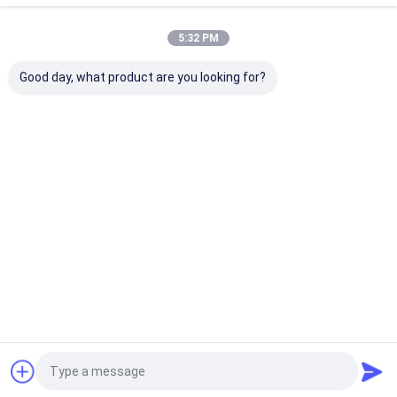
5:32 PM
8×19S+IWRC Elevator Steel Rope 8 Strands
16mm Nominal Diameter
Good day, what product are you looking for?
Continuer
Produits Recommandés
Aperçu
Au sujet de nous
Contactez-nous
Plan du
Politique en matière de protection de
site
la vie privée
Qualité
Corde en acier pour ascenseur
Usine De Chine.Copyright ©
2026 Wuxi Universal Steel Rope Co., Ltd. All Rights Reserved.