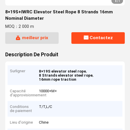
1
/
1
8×19S+IWRC Elevator Steel Rope 8 Strands 16mm
Nominal Diameter
MOQ：2 000 m
meilleur prix
Contactez
Description De Produit
Surligner
,
8×19S elevator steel rope
,
8 Strands elevator steel rope
16mm rope traction
Capacité
10000+M+
d'approvisionnement
Conditions
T/T,L/C
de paiement
Lieu d'origine
Chine