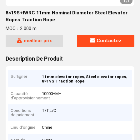
1
/
1
8×19S+IWRC 11mm Nominal Diameter Steel Elevator
Ropes Traction Rope
MOQ：2 000 m
meilleur prix
Contactez
Description De Produit
Surligner
,
,
11mm elevator ropes
Steel elevator ropes
8×19S Traction Rope
Capacité
10000+M+
d'approvisionnement
Conditions
T/T,L/C
de paiement
Lieu d'origine
Chine