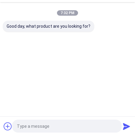
7:32 PM
8×19S + FC - 11 elevator steel rope
Good day, what product are you looking for?
Continuer
Produits Recommandés
Aperçu
Au sujet de nous
Contactez-nous
Plan du
Politique en matière de protection de
site
la vie privée
Qualité
Corde en acier pour ascenseur
Usine De Chine.Copyright ©
2026 Wuxi Universal Steel Rope Co., Ltd. All Rights Reserved.