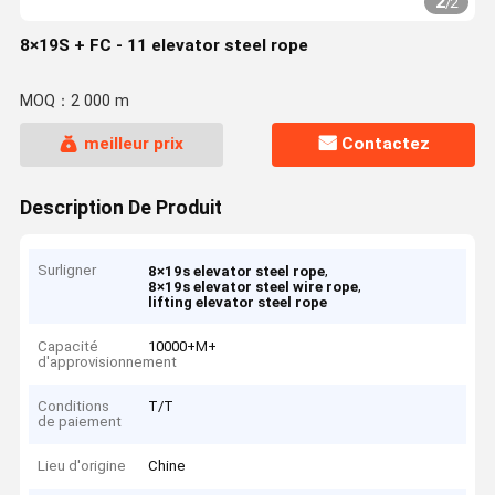
2
/
2
8×19S + FC - 11 elevator steel rope
MOQ：2 000 m
meilleur prix
Contactez
Description De Produit
Surligner
,
8×19s elevator steel rope
,
8×19s elevator steel wire rope
lifting elevator steel rope
Capacité
10000+M+
d'approvisionnement
Conditions
T/T
de paiement
Lieu d'origine
Chine