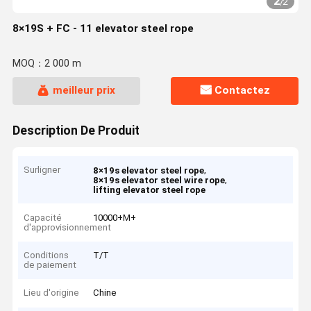
2
/
2
8×19S + FC - 11 elevator steel rope
MOQ：2 000 m
meilleur prix
Contactez
Description De Produit
Surligner
,
8×19s elevator steel rope
,
8×19s elevator steel wire rope
lifting elevator steel rope
Capacité
10000+M+
d'approvisionnement
Conditions
T/T
de paiement
Lieu d'origine
Chine