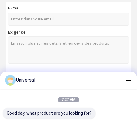
E-mail
Exigence
Continuer
Universal
7:27 AM
Nos Catégories
Good day, what product are you looking for?
À La Maison
Produits
À Propos De
Visite De
Nous
L'usine