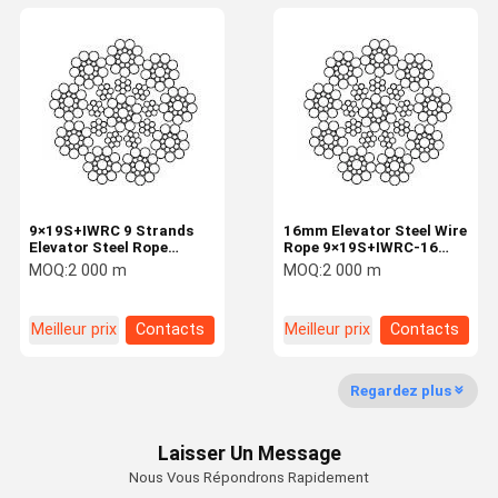
9×19S+IWRC 9 Strands
16mm Elevator Steel Wire
Elevator Steel Rope
Rope 9×19S+IWRC-16
Elevator Industry 19mm
Traction Rope
MOQ:
2 000 m
MOQ:
2 000 m
Mechanical
Transmission
Meilleur prix
Contacts
Meilleur prix
Contacts
Regardez plus
Laisser Un Message
Nous Vous Répondrons Rapidement