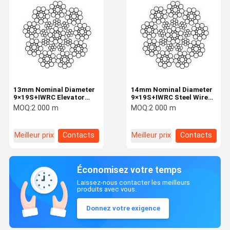
13mm Nominal Diameter
14mm Nominal Diameter
9×19S+IWRC Elevator
9×19S+IWRC Steel Wire
Steel Rope Lifting And
Rope For Elevator
MOQ:
2 000 m
MOQ:
2 000 m
Hoisting
Meilleur prix
Contacts
Meilleur prix
Contacts
Économisez votre temps
Laissez-nous contacter les meilleurs
produits avec vous.
Donnez votre exigence