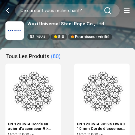
Wuxi Universal Steel Rope Co., Ltd
53
5.0
Fournisseur vérifié
YEARS
Tous Les Produits
(80)
EN 12385-4 Corde en
EN 12385-4 9×19S+IWRC
acier d'ascenseur 9 ×
10 mm Corde d'ascenseur
19S+IWRC 8 mm de
en acier Corde de
MOQ:
2 000 m
MOQ:
2 000 m