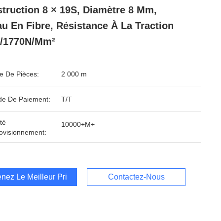
truction 8 × 19S, Diamètre 8 Mm,
u En Fibre, Résistance À La Traction
0/1770N/mm²
 De Pièces:
2 000 m
e De Paiement:
T/T
té
10000+M+
ovisionnement:
nez Le Meilleur Prix
Contactez-Nous