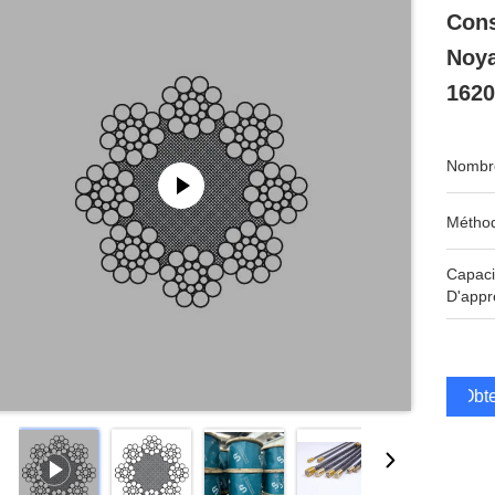
Cons
Noya
162
Nombre
Méthod
Capaci
D'appr
Obte