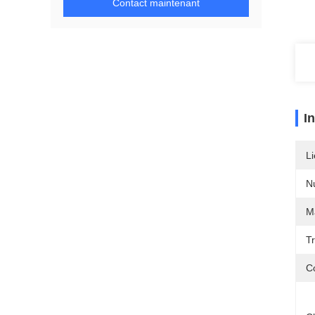
Contact maintenant
I
Li
N
Ma
T
Co