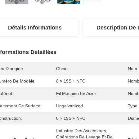
Détails Informations
Description De 
nformations Détaillées
eu D'origine
Chine
Nom 
uméro De Modèle
8 × 19S + NFC
Nombr
tériel:
Fil Machine En Acier
Nombr
raitement De Surface:
Ungalvanized
Type 
nstruction:
8 × 19S + NFC
Diamè
Industrie Des Ascenseurs, 
Opérations De Levage Et De 