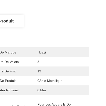
Produit
De Marque
Huayi
e De Volets:
8
e De Fils:
19
De Produit:
Câble Métallique
tre Nominal:
8 Mm
Pour Les Appareils De 