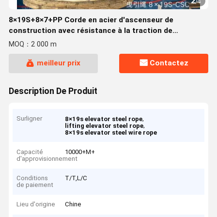
2
/
4
8×19S+8×7+PP Corde en acier d'ascenseur de
construction avec résistance à la traction de
1570N/mm2 et diamètre nominal de 14 mm
MOQ：2 000 m
meilleur prix
Contactez
Description De Produit
Surligner
,
8×19s elevator steel rope
,
lifting elevator steel rope
8×19s elevator steel wire rope
Capacité
10000+M+
d'approvisionnement
Conditions
T/T,L/C
de paiement
Lieu d'origine
Chine