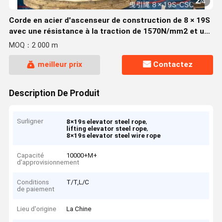
2
/
4
Corde en acier d'ascenseur de construction de 8 × 19S
avec une résistance à la traction de 1570N/mm2 et un
diamètre de 13 mm
MOQ：2 000 m
meilleur prix
Contactez
Description De Produit
Surligner
,
8×19s elevator steel rope
,
lifting elevator steel rope
8×19s elevator steel wire rope
Capacité
10000+M+
d'approvisionnement
Conditions
T/T,L/C
de paiement
Lieu d'origine
La Chine