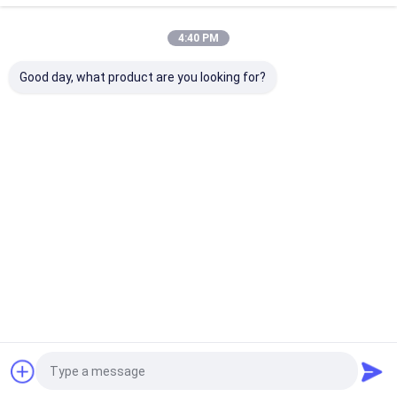
4:40 PM
Corde en acier d'ascenseur de construction de
8 × 19S avec une résistance à la traction de
1570N/mm2 et un diamètre de 13 mm
Good day, what product are you looking for?
Continuer
Produits Recommandés
Aperçu
Au sujet de nous
Contactez-nous
Plan du
Politique en matière de protection de
site
la vie privée
Qualité
Corde en acier pour ascenseur
Usine De Chine.Copyright ©
2026 Wuxi Universal Steel Rope Co., Ltd. All Rights Reserved.