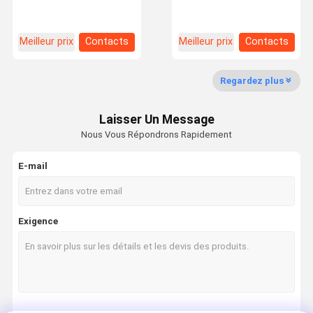
mm avec résistance à la
6×29F-IWRC 13mm
traction de 1960 N/mm²
pour plates-formes de
forage rotatives
Meilleur prix
Contacts
Meilleur prix
Contacts
Contrôle De
Nous
Nouvelles
Les Affaires
La Qualité
Contacter
Regardez plus
Laisser Un Message
Nous Vous Répondrons Rapidement
Demandez
Un Devis
E-mail
Corde en acier pour ascenseur
Exigence
Tâche de fil industriel