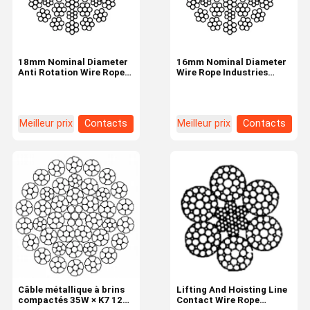
18mm Nominal Diameter
16mm Nominal Diameter
Anti Rotation Wire Rope
Wire Rope Industries
35W×7 Industrial Tire
35W×7 35 Strands
Meilleur prix
Contacts
Meilleur prix
Contacts
À La Maison
Produits
À Propos De
Visite De
Nous
L'usine
Câble métallique à brins
Lifting And Hoisting Line
compactés 35W × K7 12
Contact Wire Rope