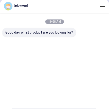
Continuer
Universal
10:08 AM
Nos Catégories
Good day, what product are you looking for?
Corde en
Tâche de fil
acier pour
industriel
ascenseur
Aperçu
Au sujet de nous
Contactez-nous
Plan du
Politique en matière de protection de
site
la vie privée