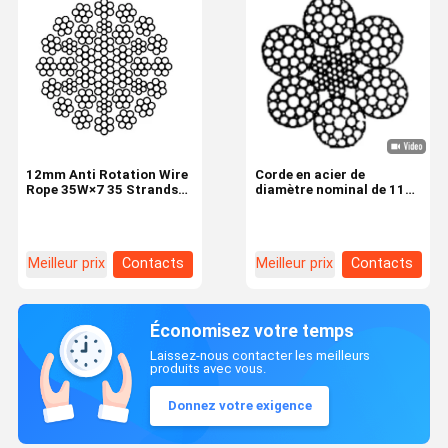
12mm Anti Rotation Wire
Corde en acier de
Rope 35W×7 35 Strands
diamètre nominal de 11
Industrial Wire Rope
mm avec construction 6 ×
29F-IWRC et résistance à
la traction de 1770N /
mm2 pour une utilisation
Meilleur prix
Contacts
Meilleur prix
Contacts
industrielle
Économisez votre temps
Laissez-nous contacter les meilleurs
produits avec vous.
Donnez votre exigence