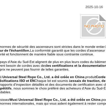
2025-10-16
normes de sécurité des ascenseurs sont strictes dans le monde entier.
ur de l'échantillon.
La conformité garantit que les cordes d'ascenseur
rité et fonctionnent de manière fiable sous contrainte continue.
pays d'Asie du Sud-Est alignent de plus en plus leurs codes du bâtime
ent besoin de cordes avec des
les certifications et la documentation
prix ne peuvent pas fournir de telles garanties.
 Universal Steel Rope Co., Ltd. a été créée en Chine.
produit
Corde
écifications ISO et EN
Chaque lot est soumis à
essais de traction, de
rapports d'inspection détaillés et des documents de certification avec 
étitifs
, nous sommes le choix préféré des acheteurs d'Asie du Sud-Est
dables.
sissez
Wuxi Universal Steel Rope Co., Ltd. a été créée en Chine.
po
normes internationales, mais qui vous aident également à rester compé