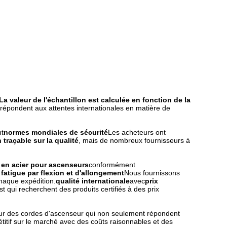
La valeur de l'échantillon est calculée en fonction de la
 répondent aux attentes internationales en matière de
nt
normes mondiales de sécurité
Les acheteurs ont
 traçable sur la qualité
, mais de nombreux fournisseurs à
 en acier pour ascenseurs
conformément
 fatigue par flexion et d'allongement
Nous fournissons
chaque expédition.
qualité internationale
avec
prix
 qui recherchent des produits certifiés à des prix
ur des cordes d'ascenseur qui non seulement répondent
titif sur le marché avec des coûts raisonnables et des