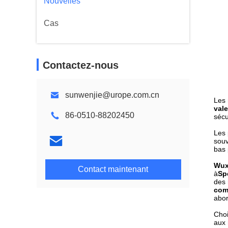
Nouvelles
Cas
Contactez-nous
sunwenjie@urope.com.cn
Les 
vale
86-0510-88202450
sécu
Les 
souv
bas 
Wuxi
Contact maintenant
à
Sp
des 
comp
abor
Choi
aux 