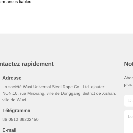
ormances fiables.
ntactez rapidement
Not
Adresse
Abon
plus
La société Wuxi Universal Steel Rope Co., Ltd. ajouter:
NON.18, rue Minxiang, ville de Donggang, district de Xishan,
ville de Wuxi
Télégramme
86-0510-88202450
E-mail